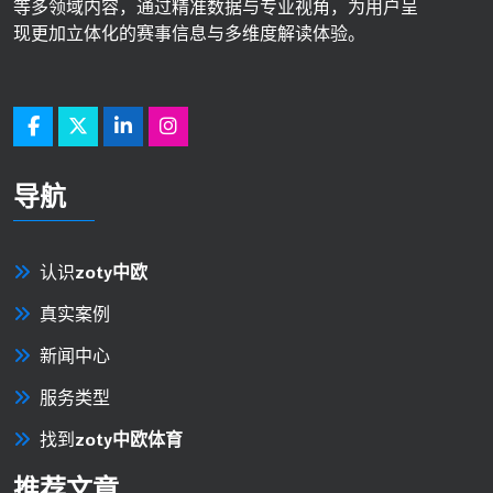
等多领域内容，通过精准数据与专业视角，为用户呈
现更加立体化的赛事信息与多维度解读体验。
导航
认识
zoty中欧
真实案例
新闻中心
服务类型
找到
zoty中欧体育
推荐文章