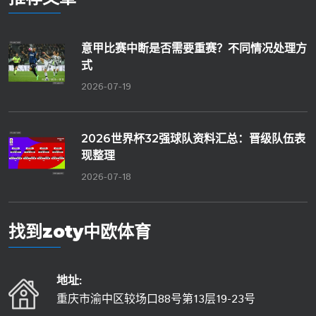
意甲比赛中断是否需要重赛？不同情况处理方
式
2026-07-19
2026世界杯32强球队资料汇总：晋级队伍表
现整理
2026-07-18
找到
zoty中欧体育
地址:
重庆市渝中区较场口88号第13层19-23号