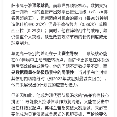
萨卡属于
准顶级球员
，而非世界顶级核心。数据支持
这一判断：他的直接产出效率已接近顶级（xG+xA排
名英超前五），但创造绝对机会的能力（每90分钟制
造绝佳机会0.21次）仍逊于德布劳内（0.38次）或穆
西亚拉（0.29次）；同时，他在阵地战中的破局手段
仍偏重个人突破，缺乏改变攻防节奏的长传调度或无
球牵制力。
与更高一级别的差距在于
比赛主导权
——顶级核心能
在0-0僵局中主动制造转折点，而萨卡更多是在体系运
转后高效终结或传导。他的问题不是数据量不足，而
是
数据质量在终极场景中的局限性
：当对手完全封锁
其惯用内切路线时（如2023年欧冠对曼城次回合），
他尚未展现出B计划式的应变创造力。
但正因如此，他成为现代强队最渴求的“高兼容性核心
拼图”：既能嵌入控球体系作为润滑剂，又能在反击中
担任终结发起点。英格兰若想突破大赛瓶颈，未必需
要他成为贝克汉姆或鲁尼式的孤胆英雄，而恰恰要依