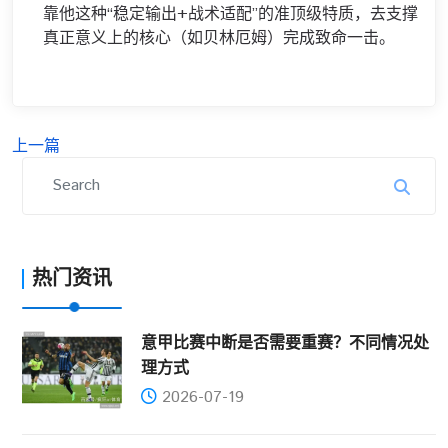
靠他这种“稳定输出+战术适配”的准顶级特质，去支撑
真正意义上的核心（如贝林厄姆）完成致命一击。
上一篇
热门资讯
意甲比赛中断是否需要重赛？不同情况处
理方式
2026-07-19