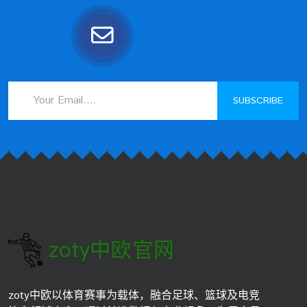
SUBSCRIBE
zoty中欧以体育赛事为载体，融合足球、篮球及电竞