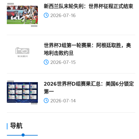
新西兰队末轮失利：世界杯征程正式结束
2026-07-16
世界杯J组第一轮赛果：阿根廷取胜，奥
地利击败约旦
2026-07-15
2026世界杯D组赛果汇总：美国6分锁定
第一
2026-07-14
导航