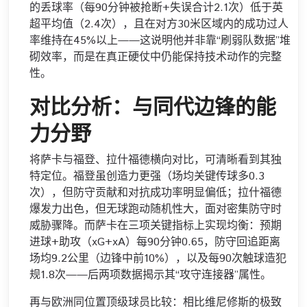
的丢球率（每90分钟被抢断+失误合计2.1次）低于英
超平均值（2.4次），且在对方30米区域内的成功过人
率维持在45%以上——这说明他并非靠“刷弱队数据”堆
砌效率，而是在真正硬仗中仍能保持技术动作的完整
性。
对比分析：与同代边锋的能
力分野
将萨卡与福登、拉什福德横向对比，可清晰看到其独
特定位。福登虽创造力更强（场均关键传球多0.3
次），但防守贡献和对抗成功率明显偏低；拉什福德
爆发力出色，但无球跑动随机性大，面对密集防守时
威胁骤降。而萨卡在三项关键指标上实现均衡：预期
进球+助攻（xG+xA）每90分钟0.65，防守回追距离
场均9.2公里（边锋中前10%），以及每90次触球造犯
规1.8次——后两项数据揭示其“攻守连接器”属性。
再与欧洲同位置顶级球员比较：相比维尼修斯的极致