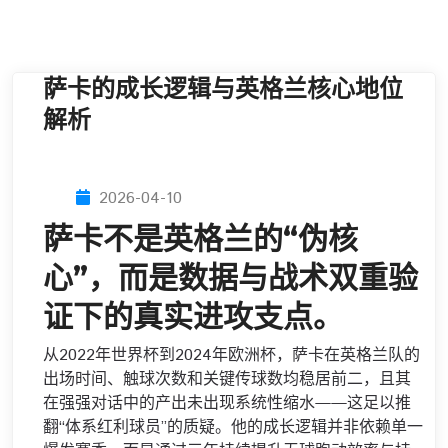
萨卡的成长逻辑与英格兰核心地位
解析
2026-04-10
萨卡不是英格兰的“伪核
心”，而是数据与战术双重验
证下的真实进攻支点。
从2022年世界杯到2024年欧洲杯，萨卡在英格兰队的
出场时间、触球次数和关键传球数均稳居前二，且其
在强强对话中的产出未出现系统性缩水——这足以推
翻“体系红利球员”的质疑。他的成长逻辑并非依赖单一