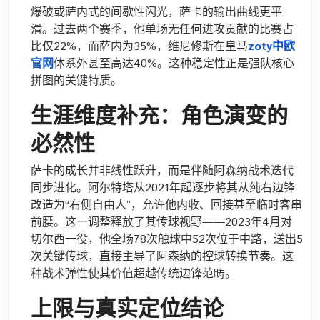
爆破或萨内式的间歇性闪光，萨卡的输出曲线更平
滑。过去两个赛季，他单场无任何进攻贡献的比赛占
比仅22%，而萨内为35%，维尼修斯在皇马
zoty中欧
官网
体系外甚至高达40%。这种稳定性正是强队核心
拼图的关键特质。
生涯维度补充：角色演变的
必然性
萨卡的成长并非线性跃升，而是伴随阿森纳战术迭代
同步进化。阿尔特塔从2021年起逐步将其从纯右边锋
改造为“右侧自由人”，允许他内收、回接甚至临时客串
前腰。这一调整释放了其传球视野——2023年4月对
切尔西一役，他全场78次触球中52次位于中路，送出5
次关键传球，直接主导了阿森纳的控球转换节奏。这
种战术弹性使其价值超越传统边锋范畴。
上限与真实定位结论