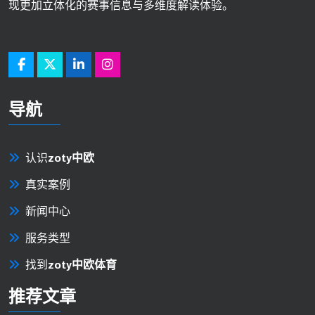
现更加立体化的赛事信息与多维度解读体验。
导航
认识
zoty中欧
真实案例
新闻中心
服务类型
找到
zoty中欧体育
推荐文章