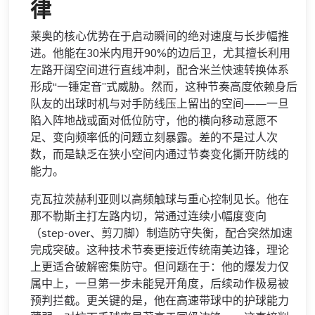
律
莱奥的核心优势在于启动瞬间的绝对速度与长步幅推
进。他能在30米内甩开90%的边后卫，尤其擅长利用
左路开阔空间进行直线冲刺，配合米兰快速转换体系
形成“一锤定音”式威胁。然而，这种节奏高度依赖身后
队友的出球时机与对手防线压上留出的空间——一旦
陷入阵地战或面对低位防守，他的横向移动意愿不
足、变向频率低的问题立刻暴露。差的不是过人次
数，而是缺乏在狭小空间内通过节奏变化撕开防线的
能力。
克瓦拉茨赫利亚则以高频触球与重心控制见长。他在
那不勒斯主打左路内切，常通过连续小幅度变向
（step-over、剪刀脚）制造防守失衡，配合突然加速
完成突破。这种技术节奏更接近传统南美边锋，理论
上更适合破解密集防守。但问题在于：他的爆发力仅
属中上，一旦第一步未能晃开角度，后续动作极易被
预判拦截。更关键的是，他在高速带球中的护球能力