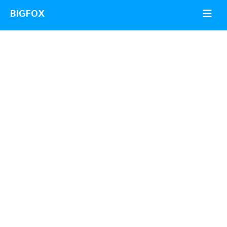
真实案例
首页
真实案例