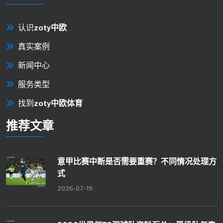
认识
zoty中欧
真实案例
新闻中心
服务类型
找到
zoty中欧体育
推荐文章
意甲比赛中断是否需要重赛？不同情况处理方
式
2026-07-19