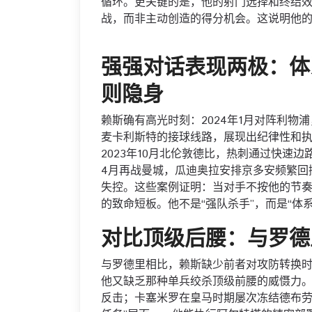
循环。更关键的是，他的射门选择和终结
战，而非主动创造的得分机会。这说明他
强强对话表现两极：体
则隐身
赖斯确有高光时刻：2024年1月对阵利物
麦卡利斯特的接球线路，展现出纪律性和
2023年10月北伦敦德比，热刺通过快速边
4月再战曼城，瓜迪奥拉安排京多安频繁回
失控。这些案例证明：当对手不按他的节
的致命短板。他不是“强队杀手”，而是“体
对比顶级后腰：与罗德
与罗德里相比，赖斯缺少前者对攻防转换
他又缺乏那种单兵绞杀顶级前腰的威慑力
反击；卡塞米罗在皇马时期屡次冻结德布劳