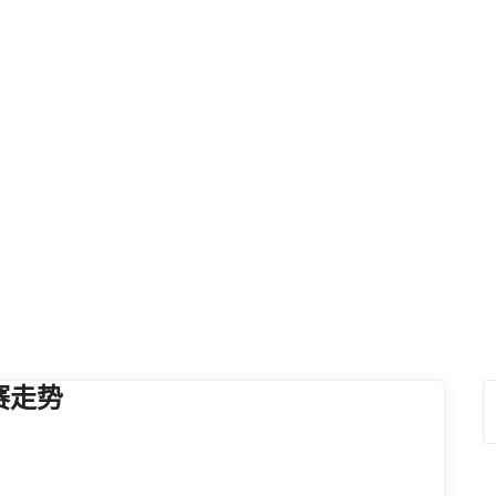
新闻中心
首页
新闻中心
赛走势