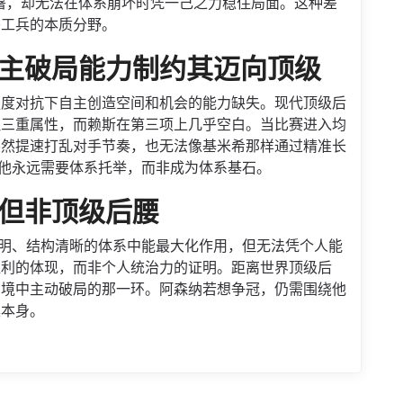
署，却无法在体系崩坏时凭一己之力稳住局面。这种差
秀工兵的本质分野。
主破局能力制约其迈向顶级
强度对抗下自主创造空间和机会的能力缺失。现代顶级后
理三重属性，而赖斯在第三项上几乎空白。当比赛进入均
突然提速打乱对手节奏，也无法像基米希那样通过精准长
了他永远需要体系托举，而非成为体系基石。
但非顶级后腰
严明、结构清晰的体系中能最大化作用，但无法凭个人能
红利的体现，而非个人统治力的证明。距离世界顶级后
困境中主动破局的那一环。阿森纳若想争冠，仍需围绕他
案本身。