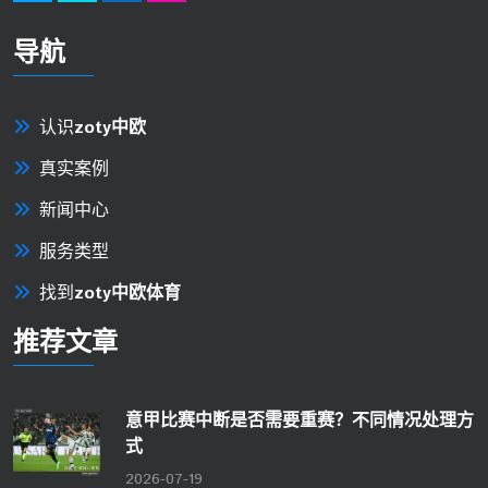
导航
认识
zoty中欧
真实案例
新闻中心
服务类型
找到
zoty中欧体育
推荐文章
意甲比赛中断是否需要重赛？不同情况处理方
式
2026-07-19