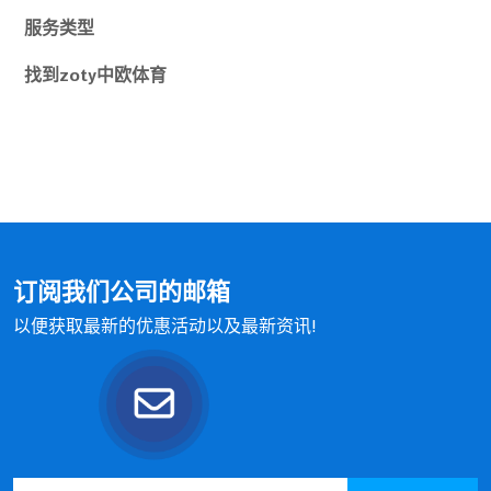
服务类型
找到
zoty中欧体育
订阅我们公司的邮箱
以便获取最新的优惠活动以及最新资讯!