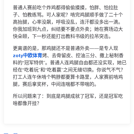
普通人赛前吃个炸鸡都得偷偷摸摸，怕胖、怕拉肚
子、怕教练骂。可人家呢？啃完鸡腿顺手做了二十个
高抬腿，心率没飙，呼吸没乱，连汗都没多出一滴。
你我加班到九点，纠结要不要点外卖；她在赛场边大
快朵颐，下一秒还能打出教科书级的拉吊突击。
更离谱的是，那鸡腿还不是普通外卖——是专人现
zoty中欧体育
烤、去骨留皮、控油三分、撒上秘制香
料的“冠军特供”。普通人连鸡腿自由都还没实现，她已
经在“吃着玩”和“吃着赢”之间无缝切换。你说气不气？
打工人连午休啃个鸭脖都要算卡路里，人家赛前啃鸡
腿，赛后拿奖杯，中间连喘都不带喘的。
所以问题来了：到底是鸡腿成就了冠军，还是冠军吃
啥都像开挂？