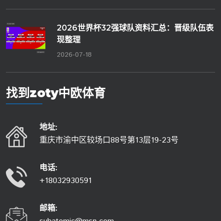
2026世界杯32强球队资料汇总：晋级队伍表
现整理
2026-07-18
找到
zoty中欧体育
地址:
重庆市渝中区较场口88号第13层19-23号
电话:
+18032930591
邮箱: