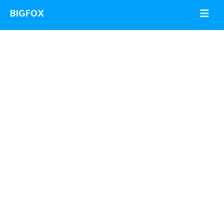
真实案例
首页
真实案例