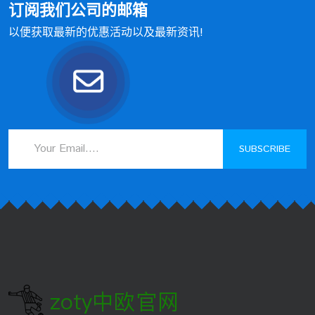
订阅我们公司的邮箱
以便获取最新的优惠活动以及最新资讯!
SUBSCRIBE