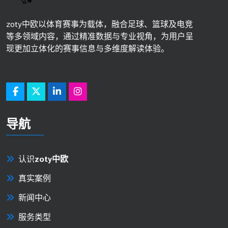
zoty中欧以体育赛事为载体，融合足球、篮球及电竞
等多领域内容，通过精准数据与专业视角，为用户呈
现更加立体化的赛事信息与多维度解读体验。
导航
认识
zoty中欧
真实案例
新闻中心
服务类型