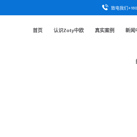
致电我们+1803
首页
认识
Zoty中欧
真实案例
新闻