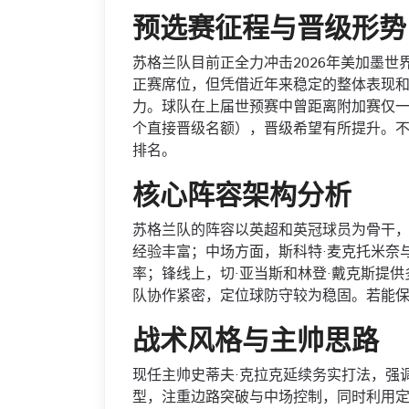
预选赛征程与晋级形势
苏格兰队目前正全力冲击2026年美加墨
正赛席位，但凭借近年来稳定的整体表现
力。球队在上届世预赛中曾距离附加赛仅一
个直接晋级名额），晋级希望有所提升。
排名。
核心阵容架构分析
苏格兰队的阵容以英超和英冠球员为骨干，
经验丰富；中场方面，斯科特·麦克托米奈
率；锋线上，切·亚当斯和林登·戴克斯提
队协作紧密，定位球防守较为稳固。若能
战术风格与主帅思路
现任主帅史蒂夫·克拉克延续务实打法，强调纪律
型，注重边路突破与中场控制，同时利用