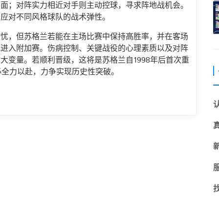
局面；对阵实力相近对手则主动控球，寻求阵地战机会。
备应对不同风格球队的战术弹性。
隐忧，但苏格兰若能在主场比赛中保持高胜率，并在客场
或进入附加赛。伤病控制、关键战役的心理素质以及对阵
大变量。若顺利晋级，这将是苏格兰自1998年后首次重
必全力以赴，力争实现历史性突破。