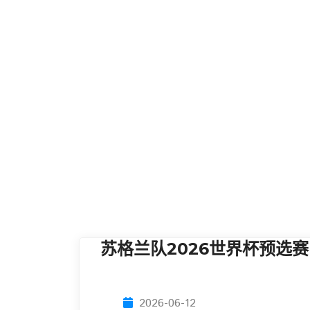
苏格兰队2026世界杯预选
2026-06-12