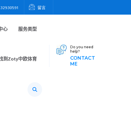
2930591
留言
中心
服务类型
Do you need
help?
CONTACT
找到
Zoty中欧体育
ME