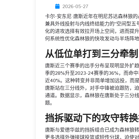
2026-05-27
卡尔-安东尼·唐斯近年在明尼苏达森林狼
兼具外线投射与内线终结能力的“空间型五
化的进攻选择有效拉开场上空间，进而提
何系统性优化森林狼的快攻发动与半场阵
从低位单打到三分牵制
唐斯近三个赛季的出手分布呈现明显外扩趋势
季的28%升至2023-24赛季的36%，
近40%。这种转变并非简单增加远投，而
唐斯站在三分线外，对手中锋被迫跟防，
通道。数据显示，森林狼在唐斯处于三分线
题。
挡拆驱动下的攻守转换
唐斯与爱德华兹的挡拆组合已成为森林狼
更多选择外弹接球投篮或短传分球，迫使对方