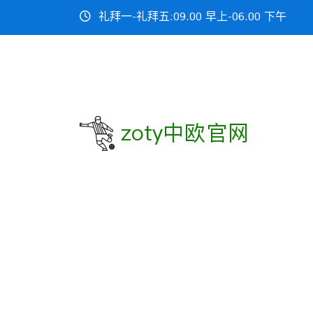
礼拜一-礼拜五:09.00 早上-06.00 下午