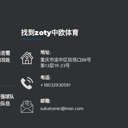
找到
zoty中欧体育
地址:
是否需
重庆市渝中区较场口88号
情况处
第13层19-23号
电话:
+18032930591
2强球队
邮箱:
级队伍
subatomic@msn.com