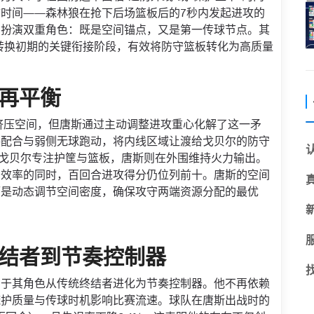
时间——森林狼在抢下后场篮板后的7秒内发起进攻的
中扮演双重角色：既是空间锚点，又是第一传球节点。其
在转换初期的关键衔接阶段，有效将防守篮板转化为高质量
再平衡
会挤压空间，但唐斯通过主动调整进攻重心化解了这一矛
手配合与弱侧无球跑动，将内线区域让渡给戈贝尔的防守
：戈贝尔专注护筐与篮板，唐斯则在外围维持火力输出。
守效率的同时，百回合进攻得分仍位列前十。唐斯的空间
而是动态调节空间密度，确保攻守两端资源分配的最优
结者到节奏控制器
在于其角色从传统终结者进化为节奏控制器。他不再依赖
掩护质量与传球时机影响比赛流速。球队在唐斯出战时的